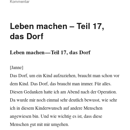
Kommentar
zu
Leben
machen
–
Leben machen – Teil 17,
Teil
18,
das Dorf
die
Vorstellung
der
Leben machen — Teil 17, das Dorf
Anderen
[Janne]
Das Dorf, um ein Kind aufzuziehen, braucht man schon vor
dem Kind. Das Dorf, das braucht man immer. Für alles.
Diesen Gedanken hatte ich am Abend nach der Operation.
Da wurde mir noch einmal sehr deutlich bewusst, wie sehr
ich in diesem Kinderwunsch auf andere Menschen
angewiesen bin. Und wie wichtig es ist, dass diese
Menschen gut mit mir umgehen.