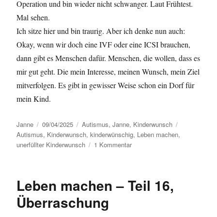
Operation und bin wieder nicht schwanger. Laut Frühtest.
Mal sehen.
Ich sitze hier und bin traurig. Aber ich denke nun auch:
Okay, wenn wir doch eine IVF oder eine ICSI brauchen,
dann gibt es Menschen dafür. Menschen, die wollen, dass es
mir gut geht. Die mein Interesse, meinen Wunsch, mein Ziel
mitverfolgen. Es gibt in gewisser Weise schon ein Dorf für
mein Kind.
Autor
Janne
Veröffentlicht
09/04/2025
Kategorien
Autismus
,
Janne
,
Kinderwunsch
Schlagwörte
Autismus
am
,
Kinderwunsch
,
kinderwünschig
,
Leben machen
,
unerfüllter Kinderwunsch
1 Kommentar
zu
Leben
machen
–
Leben machen – Teil 16,
Teil
17,
Überraschung
das
Dorf