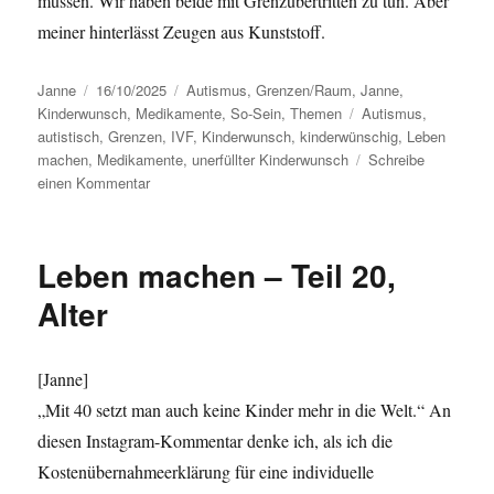
müssen. Wir haben beide mit Grenzübertritten zu tun. Aber
meiner hinterlässt Zeugen aus Kunststoff.
Autor
Janne
Veröffentlicht
16/10/2025
Kategorien
Autismus
,
Grenzen/Raum
,
Janne
,
Kinderwunsch
am
,
Medikamente
,
So-Sein
,
Themen
Schlagwörter
Autismus
,
autistisch
,
Grenzen
,
IVF
,
Kinderwunsch
,
kinderwünschig
,
Leben
machen
,
Medikamente
,
unerfüllter Kinderwunsch
Schreibe
einen Kommentar
zu
Leben
machen
–
Leben machen – Teil 20,
Teil
21,
Alter
Grenzübertritte
[Janne]
„Mit 40 setzt man auch keine Kinder mehr in die Welt.“ An
diesen Instagram-Kommentar denke ich, als ich die
Kostenübernahmeerklärung für eine individuelle