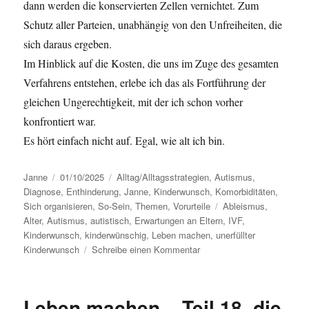
dann werden die konservierten Zellen vernichtet. Zum
Schutz aller Parteien, unabhängig von den Unfreiheiten, die
sich daraus ergeben.
Im Hinblick auf die Kosten, die uns im Zuge des gesamten
Verfahrens entstehen, erlebe ich das als Fortführung der
gleichen Ungerechtigkeit, mit der ich schon vorher
konfrontiert war.
Es hört einfach nicht auf. Egal, wie alt ich bin.
Autor
Janne
Veröffentlicht
01/10/2025
Kategorien
Alltag/Alltagsstrategien
,
Autismus
,
Diagnose
am
,
Enthinderung
,
Janne
,
Kinderwunsch
,
Komorbiditäten
,
Sich organisieren
,
So-Sein
,
Themen
,
Vorurteile
Schlagwörter
Ableismus
,
Alter
,
Autismus
,
autistisch
,
Erwartungen an Eltern
,
IVF
,
Kinderwunsch
,
kinderwünschig
,
Leben machen
,
unerfüllter
Kinderwunsch
Schreibe einen Kommentar
zu
Leben
machen
–
Leben machen – Teil 18, die
Teil