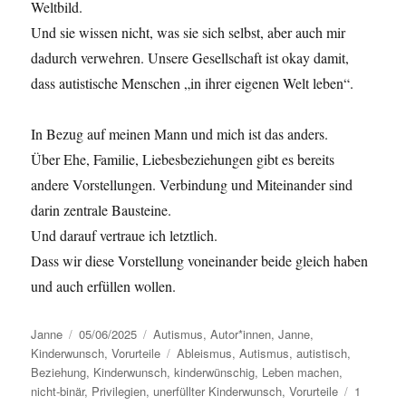
Weltbild.
Und sie wissen nicht, was sie sich selbst, aber auch mir
dadurch verwehren. Unsere Gesellschaft ist okay damit,
dass autistische Menschen „in ihrer eigenen Welt leben“.
In Bezug auf meinen Mann und mich ist das anders.
Über Ehe, Familie, Liebesbeziehungen gibt es bereits
andere Vorstellungen. Verbindung und Miteinander sind
darin zentrale Bausteine.
Und darauf vertraue ich letztlich.
Dass wir diese Vorstellung voneinander beide gleich haben
und auch erfüllen wollen.
Autor
Janne
Veröffentlicht
05/06/2025
Kategorien
Autismus
,
Autor*innen
,
Janne
,
Kinderwunsch
am
,
Vorurteile
Schlagwörter
Ableismus
,
Autismus
,
autistisch
,
Beziehung
,
Kinderwunsch
,
kinderwünschig
,
Leben machen
,
nicht-binär
,
Privilegien
,
unerfüllter Kinderwunsch
,
Vorurteile
1