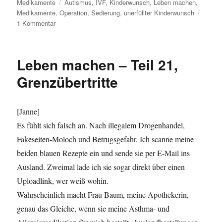
Medikamente
am
Schlagwörter
Autismus
,
IVF
,
Kinderwunsch
,
Leben machen
,
Medikamente
,
Operation
,
Sedierung
,
unerfüllter Kinderwunsch
1 Kommentar
zu
Leben
machen
–
Leben machen – Teil 21,
Teil
23,
Grenzübertritte
Ernte
[Janne]
Es fühlt sich falsch an. Nach illegalem Drogenhandel,
Fakeseiten-Moloch und Betrugsgefahr. Ich scanne meine
beiden blauen Rezepte ein und sende sie per E-Mail ins
Ausland. Zweimal lade ich sie sogar direkt über einen
Uploadlink, wer weiß wohin.
Wahrscheinlich macht Frau Baum, meine Apothekerin,
genau das Gleiche, wenn sie meine Asthma- und