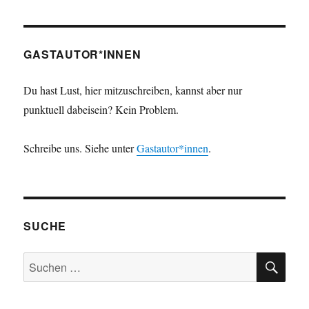
machen
–
Teil
2,
GASTAUTOR*INNEN
in
dem
Du hast Lust, hier mitzuschreiben, kannst aber nur
es
punktuell dabeisein? Kein Problem.
ums
Wünschen
geht
Schreibe uns. Siehe unter
Gastautor*innen
.
SUCHE
SU
Suchen
nach: