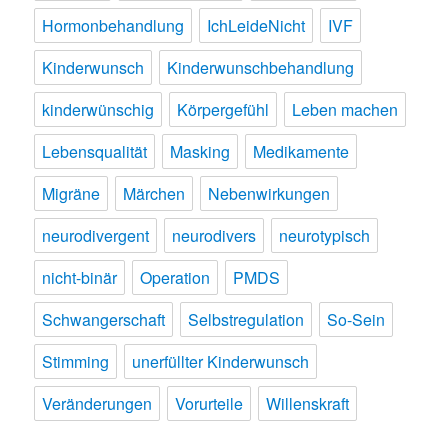
Hormonbehandlung
IchLeideNicht
IVF
Kinderwunsch
Kinderwunschbehandlung
kinderwünschig
Körpergefühl
Leben machen
Lebensqualität
Masking
Medikamente
Migräne
Märchen
Nebenwirkungen
neurodivergent
neurodivers
neurotypisch
nicht-binär
Operation
PMDS
Schwangerschaft
Selbstregulation
So-Sein
Stimming
unerfüllter Kinderwunsch
Veränderungen
Vorurteile
Willenskraft