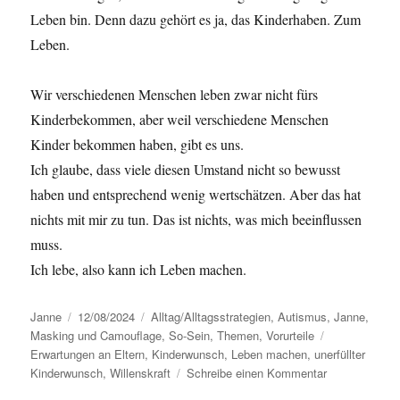
Leben bin. Denn dazu gehört es ja, das Kinderhaben. Zum
Leben.
Wir verschiedenen Menschen leben zwar nicht fürs
Kinderbekommen, aber weil verschiedene Menschen
Kinder bekommen haben, gibt es uns.
Ich glaube, dass viele diesen Umstand nicht so bewusst
haben und entsprechend wenig wertschätzen. Aber das hat
nichts mit mir zu tun. Das ist nichts, was mich beeinflussen
muss.
Ich lebe, also kann ich Leben machen.
Autor
Janne
Veröffentlicht
12/08/2024
Kategorien
Alltag/Alltagsstrategien
,
Autismus
,
Janne
,
Masking und Camouflage
am
,
So-Sein
,
Themen
,
Vorurteile
Schlagwörter
Erwartungen an Eltern
,
Kinderwunsch
,
Leben machen
,
unerfüllter
Kinderwunsch
,
Willenskraft
Schreibe einen Kommentar
zu
Leben