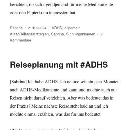
berichten, ob sich irgendjemand für meine Medikamente
oder den Papierkram interessiert hat.
Autor
Sabrina
Veröffentlicht
21/07/2024
Kategorien
ADHS
,
allgemein
,
Alltag/Alltagsstrategien
am
,
Sabrina
,
Sich organisieren
2
Kommentare
zu
Reisevorbereitungen
mit
#ADHS
Reiseplanung mit #ADHS
–
Teil
2
[Sabrina] Ich habe ADHS. Ich nehme seit ein paar Monaten
auch ADHS-Medikamente und kann und möchte auch auf
Reisen nicht darauf verzichten. Aber was bedeutet das in
der Praxis? Meine nächste Reise steht bald an und ich
möchte einmal erzählen, was das für uns bedeutet.