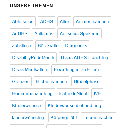
UNSERE THEMEN
Ableismus
ADHS
Alter
Ammenmärchen
AuDHS
Autismus
Autismus-Spektrum
autistisch
Bürokratie
Diagnostik
DisabilityPrideMonth
Disas ADHS-Coaching
Disas Medikation
Erwartungen an Eltern
Grenzen
Hibbelmärchen
Hibbelphase
Hormonbehandlung
IchLeideNicht
IVF
Kinderwunsch
Kinderwunschbehandlung
kinderwünschig
Körpergefühl
Leben machen