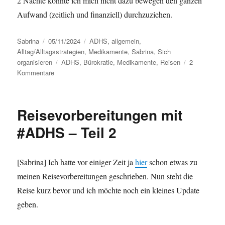
2 Nächte konnte ich mich nicht dazu bewegen den ganzen
Aufwand (zeitlich und finanziell) durchzuziehen.
Autor
Sabrina
Veröffentlicht
05/11/2024
Kategorien
ADHS
,
allgemein
,
Alltag/Alltagsstrategien
am
,
Medikamente
,
Sabrina
,
Sich
organisieren
Schlagwörter
ADHS
,
Bürokratie
,
Medikamente
,
Reisen
2
Kommentare
zu
Reisevorbereitungen
mit
#ADHS
Reisevorbereitungen mit
–
Fazit
#ADHS – Teil 2
[Sabrina] Ich hatte vor einiger Zeit ja
hier
schon etwas zu
meinen Reisevorbereitungen geschrieben. Nun steht die
Reise kurz bevor und ich möchte noch ein kleines Update
geben.