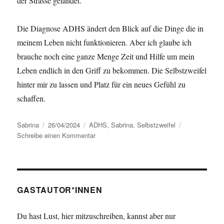
der Strasse gelandet.
Die Diagnose ADHS ändert den Blick auf die Dinge die in
meinem Leben nicht funktionieren. Aber ich glaube ich
brauche noch eine ganze Menge Zeit und Hilfe um mein
Leben endlich in den Griff zu bekommen. Die Selbstzweifel
hinter mir zu lassen und Platz für ein neues Gefühl zu
schaffen.
Autor
Sabrina
Veröffentlicht
26/04/2024
Kategorien
ADHS
,
Sabrina
,
Selbstzweifel
Schreibe einen Kommentar
am
zu
„Was
mache
ich
hier
eigentlich?“
GASTAUTOR*INNEN
Über
Selbstzweifel.
Du hast Lust, hier mitzuschreiben, kannst aber nur