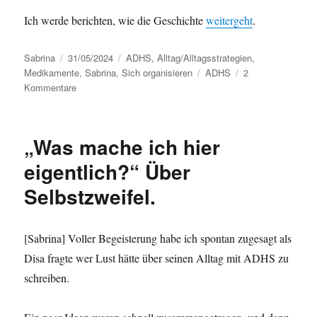
Ich werde berichten, wie die Geschichte
weitergeht
.
Autor
Sabrina
Veröffentlicht
31/05/2024
Kategorien
ADHS
,
Alltag/Alltagsstrategien
,
Medikamente
am
,
Sabrina
,
Sich organisieren
Schlagwörter
ADHS
2
Kommentare
zu
Reiseplanung
mit
#ADHS
„Was mache ich hier
eigentlich?“ Über
Selbstzweifel.
[Sabrina] Voller Begeisterung habe ich spontan zugesagt als
Disa fragte wer Lust hätte über seinen Alltag mit ADHS zu
schreiben.