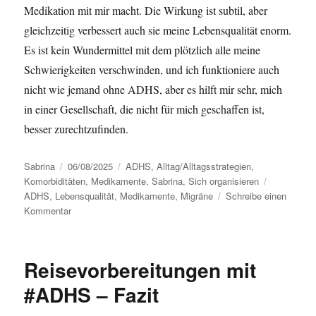
Medikation mit mir macht. Die Wirkung ist subtil, aber
gleichzeitig verbessert auch sie meine Lebensqualität enorm.
Es ist kein Wundermittel mit dem plötzlich alle meine
Schwierigkeiten verschwinden, und ich funktioniere auch
nicht wie jemand ohne ADHS, aber es hilft mir sehr, mich
in einer Gesellschaft, die nicht für mich geschaffen ist,
besser zurechtzufinden.
Autor
Sabrina
Veröffentlicht
06/08/2025
Kategorien
ADHS
,
Alltag/Alltagsstrategien
,
Komorbiditäten
am
,
Medikamente
,
Sabrina
,
Sich organisieren
Schlagwört
ADHS
,
Lebensqualität
,
Medikamente
,
Migräne
Schreibe einen
Kommentar
zu
Zwei
Wochen
ohne
Reisevorbereitungen mit
#ADHS-
Medikamente
#ADHS – Fazit