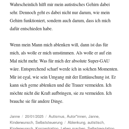
Wahrscheinlich hilft mir mein autistisches Gehirn dabei
sehr. Dennoch geht es dabei nicht nur darum, wie mein
Gehirn funktioniert, sondern auch darum, dass ich mich
dafür entschieden habe.
Wenn mein Mann mich ablenken will, dann ist das für
mich, als wolle er mich umstimmen. Als wolle er auf ein
Mal nicht mehr. Was für mich der absolute Super-GAU
wäre. Entsprechend scharf werde ich in solchen Momenten.
Mir ist egal, wie sein Umgang mit der Enttäuschung ist. Er
kann sich gerne ablenken und die Trauer vermeiden. Ich
möchte nicht die Kraft aufbringen, sie zu vermeiden. Ich
brauche sie für andere Dinge.
Autor
Janne
Veröffentlicht
20/01/2025
Kategorien
Autismus
,
Autor*innen
,
Janne
,
Kinderwunsch
am
,
Selbststeuerung
Schlagwörter
Ablenkung
,
autistisch
,
Kinderwunsch
,
Konzentration
,
Leben machen
,
Selbstregulation
,