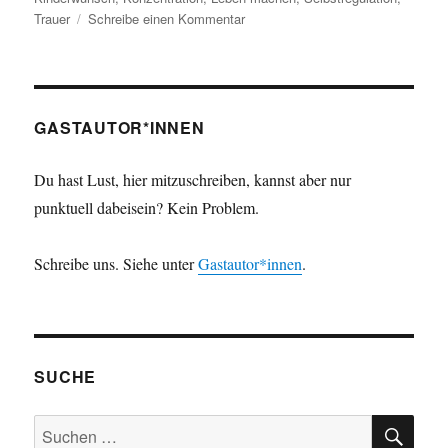
Trauer
Schreibe einen Kommentar
zu
Leben
machen
–
Teil
15,
GASTAUTOR*INNEN
Ablenkung
Du hast Lust, hier mitzuschreiben, kannst aber nur
punktuell dabeisein? Kein Problem.
Schreibe uns. Siehe unter
Gastautor*innen
.
SUCHE
SU
Suchen