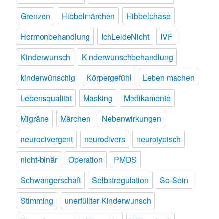
Grenzen
Hibbelmärchen
Hibbelphase
Hormonbehandlung
IchLeideNicht
IVF
Kinderwunsch
Kinderwunschbehandlung
kinderwünschig
Körpergefühl
Leben machen
Lebensqualität
Masking
Medikamente
Migräne
Märchen
Nebenwirkungen
neurodivergent
neurodivers
neurotypisch
nicht-binär
Operation
PMDS
Schwangerschaft
Selbstregulation
So-Sein
Stimming
unerfüllter Kinderwunsch