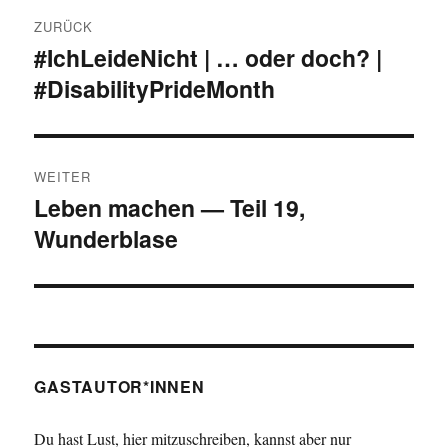
Beitrags-
ZURÜCK
Navigation
#IchLeideNicht | … oder doch? |
Vorheriger
#DisabilityPrideMonth
Beitrag:
WEITER
Leben machen — Teil 19,
Nächster
Wunderblase
Beitrag:
GASTAUTOR*INNEN
Du hast Lust, hier mitzuschreiben, kannst aber nur