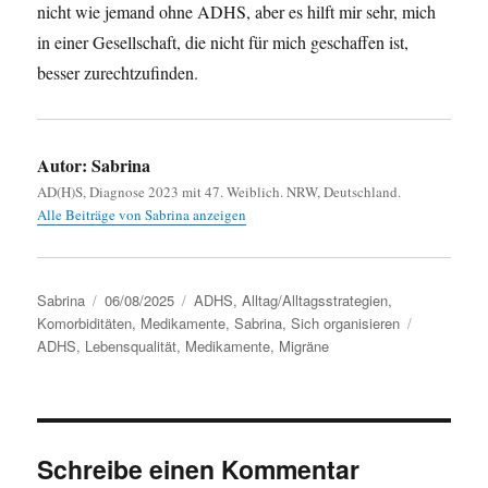
nicht wie jemand ohne ADHS, aber es hilft mir sehr, mich
in einer Gesellschaft, die nicht für mich geschaffen ist,
besser zurechtzufinden.
Autor:
Sabrina
AD(H)S, Diagnose 2023 mit 47. Weiblich. NRW, Deutschland.
Alle Beiträge von Sabrina anzeigen
Autor
Sabrina
Veröffentlicht
06/08/2025
Kategorien
ADHS
,
Alltag/Alltagsstrategien
,
Komorbiditäten
am
,
Medikamente
,
Sabrina
,
Sich organisieren
Schlagwört
ADHS
,
Lebensqualität
,
Medikamente
,
Migräne
Schreibe einen Kommentar