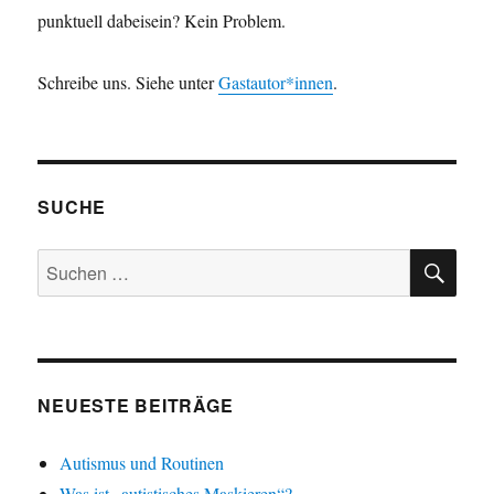
punktuell dabeisein? Kein Problem.
Schreibe uns. Siehe unter
Gastautor*innen
.
SUCHE
SU
Suchen
nach:
NEUESTE BEITRÄGE
Autismus und Routinen
Was ist „autistisches Maskieren“?