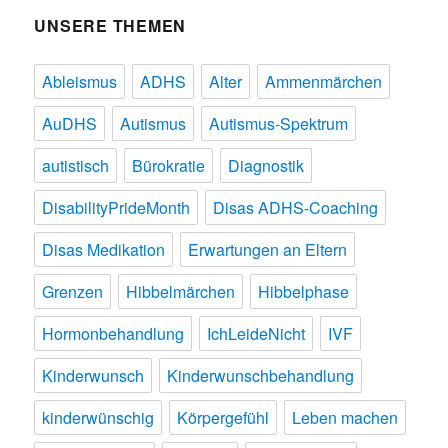
UNSERE THEMEN
Ableismus
ADHS
Alter
Ammenmärchen
AuDHS
Autismus
Autismus-Spektrum
autistisch
Bürokratie
Diagnostik
DisabilityPrideMonth
Disas ADHS-Coaching
Disas Medikation
Erwartungen an Eltern
Grenzen
Hibbelmärchen
Hibbelphase
Hormonbehandlung
IchLeideNicht
IVF
Kinderwunsch
Kinderwunschbehandlung
kinderwünschig
Körpergefühl
Leben machen