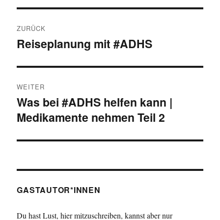
Beitrags-
ZURÜCK
Navigation
Reiseplanung mit #ADHS
Vorheriger
Beitrag:
WEITER
Was bei #ADHS helfen kann |
Nächster
Medikamente nehmen Teil 2
Beitrag:
GASTAUTOR*INNEN
Du hast Lust, hier mitzuschreiben, kannst aber nur