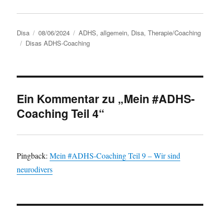
Autor
Disa
Veröffentlicht
08/06/2024
Kategorien
ADHS
,
allgemein
,
Disa
,
Therapie/Coaching
Schlagwörter
Disas ADHS-Coaching
am
Ein Kommentar zu „Mein #ADHS-
Coaching Teil 4“
Pingback:
Mein #ADHS-Coaching Teil 9 – Wir sind
neurodivers