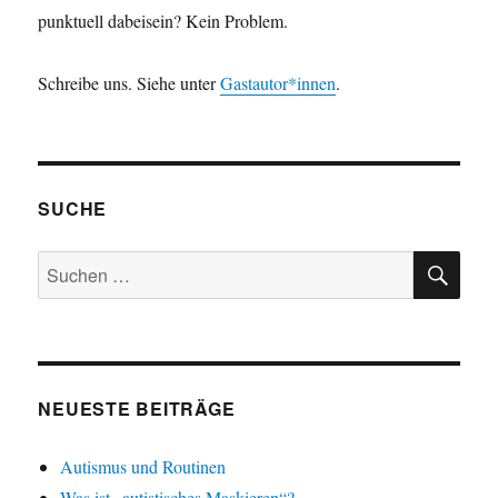
punktuell dabeisein? Kein Problem.
Schreibe uns. Siehe unter
Gastautor*innen
.
SUCHE
SU
Suchen
nach:
NEUESTE BEITRÄGE
Autismus und Routinen
Was ist „autistisches Maskieren“?