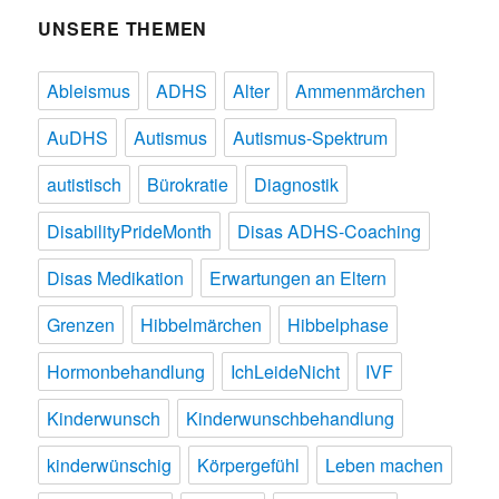
UNSERE THEMEN
Ableismus
ADHS
Alter
Ammenmärchen
AuDHS
Autismus
Autismus-Spektrum
autistisch
Bürokratie
Diagnostik
DisabilityPrideMonth
Disas ADHS-Coaching
Disas Medikation
Erwartungen an Eltern
Grenzen
Hibbelmärchen
Hibbelphase
Hormonbehandlung
IchLeideNicht
IVF
Kinderwunsch
Kinderwunschbehandlung
kinderwünschig
Körpergefühl
Leben machen