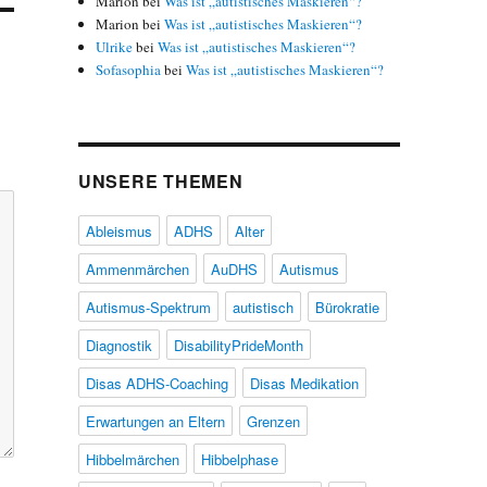
Marion
bei
Was ist „autistisches Maskieren“?
Marion
bei
Was ist „autistisches Maskieren“?
Ulrike
bei
Was ist „autistisches Maskieren“?
Sofasophia
bei
Was ist „autistisches Maskieren“?
UNSERE THEMEN
Ableismus
ADHS
Alter
Ammenmärchen
AuDHS
Autismus
Autismus-Spektrum
autistisch
Bürokratie
Diagnostik
DisabilityPrideMonth
Disas ADHS-Coaching
Disas Medikation
Erwartungen an Eltern
Grenzen
Hibbelmärchen
Hibbelphase