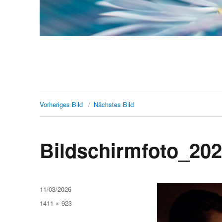
Vorheriges Bild
Nächstes Bild
Bildschirmfoto_20
Veröffentlicht
11/03/2026
am
Originalgröße
1411 × 923