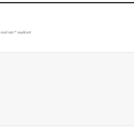
r sind mit
*
markiert