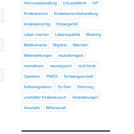
Hormonbehandlung
IchLeideNicht
IVF
Kinderwunsch
Kinderwunschbehandlung
kinderwünschig
Körpergefühl
Leben machen
Lebensqualität
Masking
Medikamente
Migräne
Märchen
Nebenwirkungen
neurodivergent
neurodivers
neurotypisch
nicht-binär
Operation
PMDS
Schwangerschaft
Selbstregulation
So-Sein
Stimming
unerfüllter Kinderwunsch
Veränderungen
Vorurteile
Willenskraft