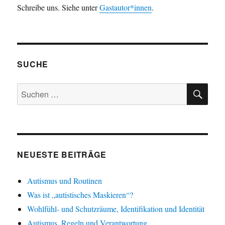
Schreibe uns. Siehe unter
Gastautor*innen
.
SUCHE
SU
Suchen
nach:
NEUESTE BEITRÄGE
Autismus und Routinen
Was ist „autistisches Maskieren“?
Wohlfühl- und Schutzräume, Identifikation und Identität
Autismus, Regeln und Verantwortung