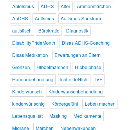
Ableismus
ADHS
Alter
Ammenmärchen
AuDHS
Autismus
Autismus-Spektrum
autistisch
Bürokratie
Diagnostik
DisabilityPrideMonth
Disas ADHS-Coaching
Disas Medikation
Erwartungen an Eltern
Grenzen
Hibbelmärchen
Hibbelphase
Hormonbehandlung
IchLeideNicht
IVF
Kinderwunsch
Kinderwunschbehandlung
kinderwünschig
Körpergefühl
Leben machen
Lebensqualität
Masking
Medikamente
Migräne
Märchen
Nebenwirkungen