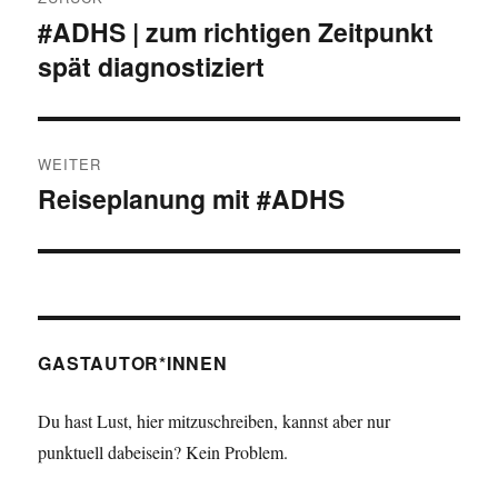
Navigation
#ADHS | zum richtigen Zeitpunkt
Vorheriger
spät diagnostiziert
Beitrag:
WEITER
Reiseplanung mit #ADHS
Nächster
Beitrag:
GASTAUTOR*INNEN
Du hast Lust, hier mitzuschreiben, kannst aber nur
punktuell dabeisein? Kein Problem.