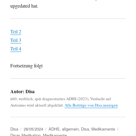
upgedated hat.
Teil 2
Teil 3
Teil 4
Fortsetzung folgt
Autor:
Disa
ü60, weiblich, spät diagnostiertes ADHS (2023), Verdacht auf
Autismus wird aktuell abgeklärt.
Alle Beiträge von Disa anzeigen
Autor
Disa
Veröffentlicht
28/05/2024
Kategorien
ADHS
,
allgemein
,
Disa
,
Medikamente
Schlagwö
Disas Medikation
am
,
Medikamente