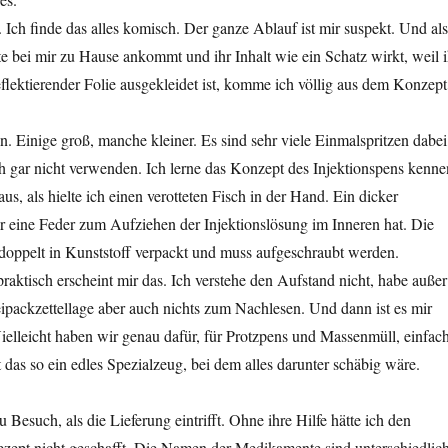
 Ich finde das alles komisch. Der ganze Ablauf ist mir suspekt. Und als
te bei mir zu Hause ankommt und ihr Inhalt wie ein Schatz wirkt, weil i
reflektierender Folie ausgekleidet ist, komme ich völlig aus dem Konzept
n. Einige groß, manche kleiner. Es sind sehr viele Einmalspritzen dabei
h gar nicht verwenden. Ich lerne das Konzept des Injektionspens kenne
us, als hielte ich einen verotteten Fisch in der Hand. Ein dicker
r eine Feder zum Aufziehen der Injektionslösung im Inneren hat. Die
 doppelt in Kunststoff verpackt und muss aufgeschraubt werden.
aktisch erscheint mir das. Ich verstehe den Aufstand nicht, habe außer
ipackzettellage aber auch nichts zum Nachlesen. Und dann ist es mir
 Vielleicht haben wir genau dafür, für Protzpens und Massenmüll, einfac
st das so ein edles Spezialzeug, bei dem alles darunter schäbig wäre.
 Besuch, als die Lieferung eintrifft. Ohne ihre Hilfe hätte ich den
zept nicht geschafft. Die Namen der Medikamente sind unterschiedlich