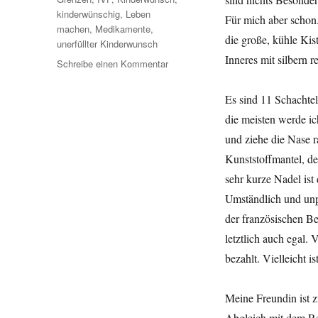
kinderwünschig
,
Leben
Für mich aber schon.
machen
,
Medikamente
,
die große, kühle Kis
unerfüllter Kinderwunsch
Inneres mit silbern 
Schreibe einen Kommentar
zu
Leben
machen
Es sind 11 Schachtel
–
die meisten werde ic
Teil
21,
und ziehe die Nase ra
Grenzübertritte
Kunststoffmantel, de
sehr kurze Nadel ist
Umständlich und unpr
der französischen Be
letztlich auch egal.
bezahlt. Vielleicht i
Meine Freundin ist zu
Abgleich mit dem Re