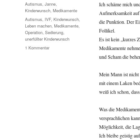
am
Kategorien
Autismus
,
Janne
,
Ich schäme mich und
Kinderwunsch
,
Medikamente
Aufmerksamkeit auf m
Schlagwörter
Autismus
,
IVF
,
Kinderwunsch
,
die Punktion. Der Ei
Leben machen
,
Medikamente
,
Follikel.
Operation
,
Sedierung
,
unerfüllter Kinderwunsch
Es ist kein „kurzes 
1 Kommentar
zu
Medikamente nehmen
Leben
und Scham die beher
machen
–
Teil
Mein Mann ist nicht 
23,
mit einem Laken bed
Ernte
weiß ich schon, das
Was die Medikamente
versprachlichen kan
Möglichkeit, die La
Ich bleibe geistig 