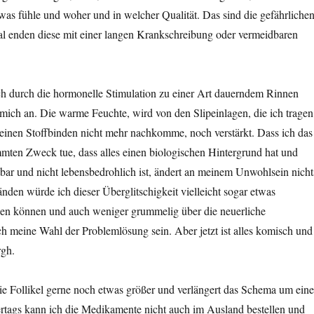
twas fühle und woher und in welcher Qualität. Das sind die gefährliche
 enden diese mit einer langen Krankschreibung oder vermeidbaren
ch durch die hormonelle Stimulation zu einer Art dauerndem Rinnen
t mich an. Die warme Feuchte, wird von den Slipeinlagen, die ich tragen
meinen Stoffbinden nicht mehr nachkomme, noch verstärkt. Dass ich das
immten Zweck tue, dass alles einen biologischen Hintergrund hat und
tbar und nicht lebensbedrohlich ist, ändert an meinem Unwohlsein nicht
den würde ich dieser Überglitschigkeit vielleicht sogar etwas
en können und auch weniger grummelig über die neuerliche
meine Wahl der Problemlösung sein. Aber jetzt ist alles komisch und
rgh.
ie Follikel gerne noch etwas größer und verlängert das Schema um ein
rtags kann ich die Medikamente nicht auch im Ausland bestellen und