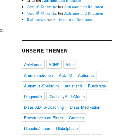
Mica
bei
Autismus und Routinen
Gerd 🌈 🌻 :antifa:
bei
Autismus und Routinen
Gerd 🌈 🌻 :antifa:
bei
Autismus und Routinen
Radieschen
bei
Autismus und Routinen
en
e
UNSERE THEMEN
Ableismus
ADHS
Alter
Ammenmärchen
AuDHS
Autismus
Autismus-Spektrum
autistisch
Bürokratie
Diagnostik
DisabilityPrideMonth
Disas ADHS-Coaching
Disas Medikation
Erwartungen an Eltern
Grenzen
Hibbelmärchen
Hibbelphase