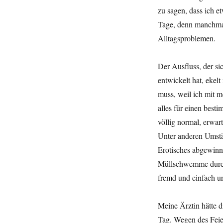
zu sagen, dass ich e
Tage, denn manchmal
Alltagsproblemen.
Der Ausfluss, der si
entwickelt hat, ekel
muss, weil ich mit 
alles für einen best
völlig normal, erwar
Unter anderen Umstän
Erotisches abgewinn
Müllschwemme durch 
fremd und einfach u
Meine Ärztin hätte d
Tag. Wegen des Feie