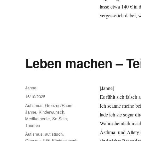
lasse etwa 140 € in 
vergesse ich dabei, 
Leben machen – Teil
Autor
Janne
[Janne]
Veröffentlicht
16/10/2025
Es fühlt sich falsch
am
Kategorien
Autismus
,
Grenzen/Raum
,
Ich scanne meine be
Janne
,
Kinderwunsch
,
lade ich sie sogar d
Medikamente
,
So-Sein
,
Wahrscheinlich mach
Themen
Asthma- und Allergi
Schlagwörter
Autismus
,
autistisch
,
Grenzen
,
IVF
,
Kinderwunsch
,
sind nichts Besonder