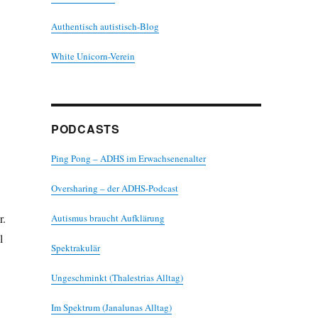
Authentisch autistisch-Blog
White Unicorn-Verein
PODCASTS
Ping Pong – ADHS im Erwachsenenalter
Oversharing – der ADHS-Podcast
r.
Autismus braucht Aufklärung
l
Spektrakulär
Ungeschminkt (Thalestrias Alltag)
Im Spektrum (Janalunas Alltag)