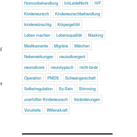
Hormonbehandlung
IchLeideNicht
IVF
Kinderwunsch
Kinderwunschbehandlung
kinderwünschig
Körpergefühl
Leben machen
Lebensqualität
Masking
Medikamente
Migräne
Märchen
f
Nebenwirkungen
neurodivergent
neurodivers
neurotypisch
nicht-binär
Operation
PMDS
Schwangerschaft
rt
Selbstregulation
So-Sein
Stimming
unerfüllter Kinderwunsch
Veränderungen
Vorurteile
Willenskraft