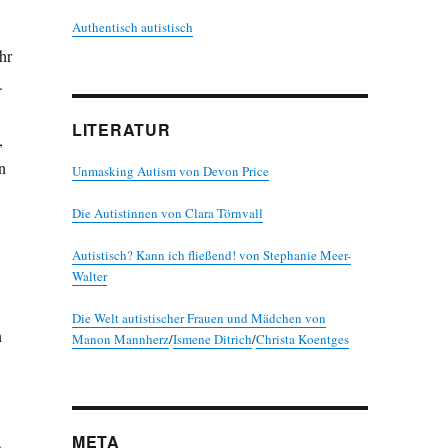
Authentisch autistisch
hr
.
LITERATUR
,
n
Unmasking Autism von Devon Price
Die Autistinnen von Clara Törnvall
Autistisch? Kann ich fließend! von Stephanie Meer-
Walter
Die Welt autistischer Frauen und Mädchen von
h
Manon Mannherz
/
Ismene Ditrich
/
Christa Koentges
META
,