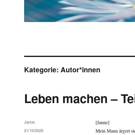
Kategorie:
Autor*innen
Leben machen – Tei
Autor
Janne
[Janne]
Veröffentlicht
21/10/2025
Mein Mann ärgert sic