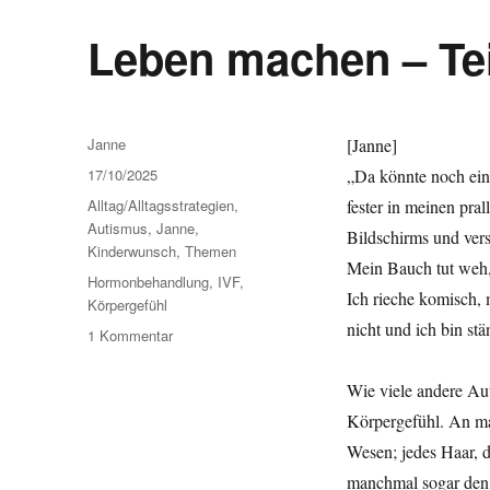
Leben machen – Tei
Autor
Janne
[Janne]
Veröffentlicht
17/10/2025
„Da könnte noch ein
am
Kategorien
Alltag/Alltagsstrategien
,
fester in meinen pra
Autismus
,
Janne
,
Bildschirms und vers
Kinderwunsch
,
Themen
Mein Bauch tut weh, 
Schlagwörter
Hormonbehandlung
,
IVF
,
Ich rieche komisch, 
Körpergefühl
nicht und ich bin st
1 Kommentar
zu
Leben
machen
Wie viele andere Aut
–
Körpergefühl. An ma
Teil
22,
Wesen; jedes Haar, 
urgh
manchmal sogar den 